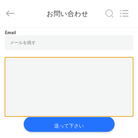
Copyright
©
2021
お問い合わせ
-
2026
Zhengzhou
Hengyang
家
Industrial
Email
Co.,
Ltd.
All
Rights
Reserved.
プ
ロ
ダ
ク
ト
私
送って下さい