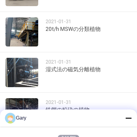
達
に
2021-01-31
つ
20t/h MSWの分類植物
い
て
2021-01-31
工
湿式法の磁気分離植物
場
旅
2021-01-31
行
鉄鋼の粉砕の植物
Gary
品