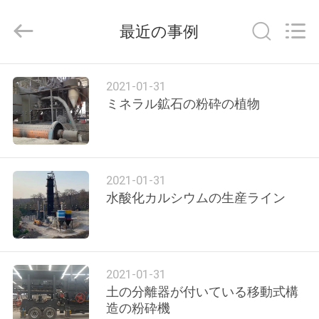
Copyright
©
2021
最近の事例
-
2026
Zhengzhou
Hengyang
家
Industrial
Co.,
2021-01-31
Ltd.
ミネラル鉱石の粉砕の植物
All
Rights
Reserved.
プ
ロ
ダ
2021-01-31
水酸化カルシウムの生産ライン
ク
ト
2021-01-31
私
土の分離器が付いている移動式構
造の粉砕機