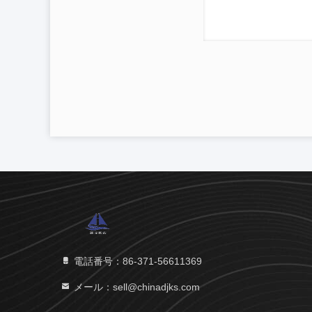
電話番号：86-371-56611369
メール：sell@chinadjks.com