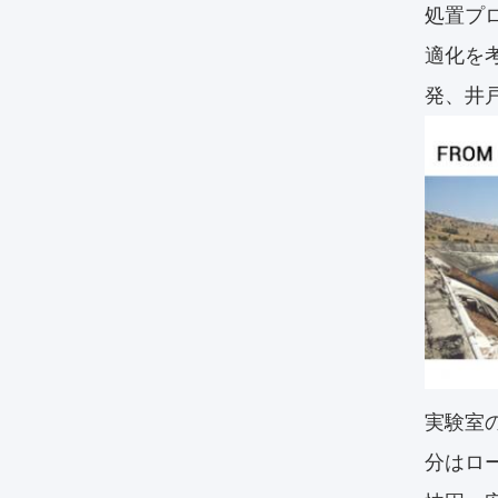
処置プ
適化を
発、井
実験室
分はロ