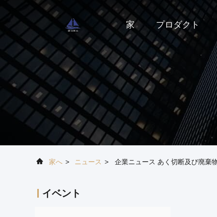
家
プロダクト
家へ
>
ニュース
>
企業ニュース あく切断及び廃棄
イベント