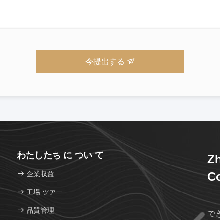
今提出する
わたしたち に つい て
Zh
企業収益
Co
工場 ツアー
品質管理
で