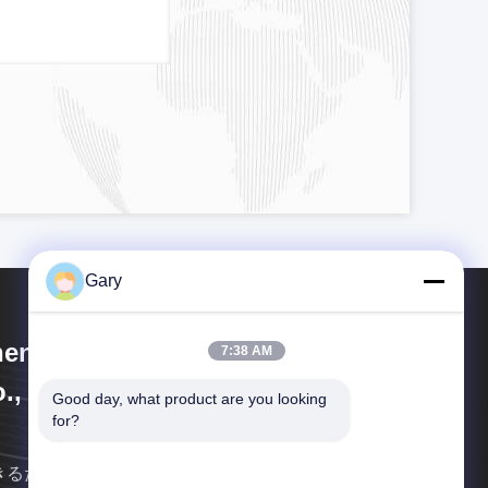
Gary
engzhou Hengyang Industrial
7:38 AM
., Ltd
Good day, what product are you looking 
for?
きるだけ早く連絡します