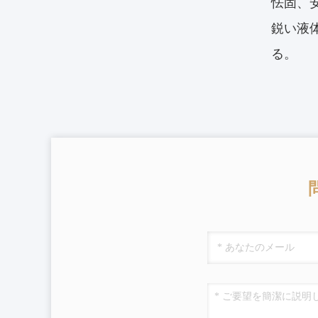
怯固、
鋭い液
る。