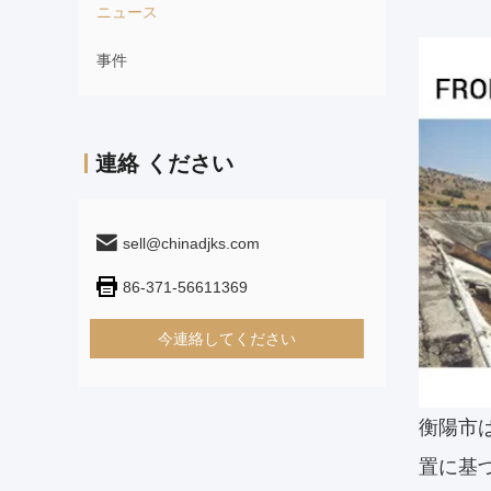
ニュース
事件
連絡 ください
sell@chinadjks.com
86-371-56611369
今連絡してください
衡陽市
置に基