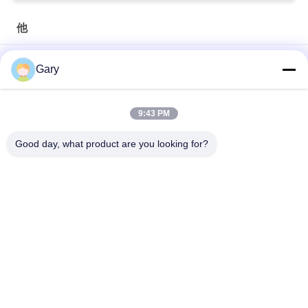
他
50CBM 2.8Mの直径8.4Mの長さの高圧タンク
Gary
20TPH 45%の粒度0.35mmの排水の振動スクリーン
9:43 PM
23r/min 900×1800mmの横のタイプ90%のアルミナはさみ金の
ボール ミル
Good day, what product are you looking for?
人気カテゴリ
すべて
マイクロン粉末磨き
EAF 粉末リサイクル
機
金属加工ライン
粉砕のボール ミル
石と砂の洗浄ライン
ロータリー キルン