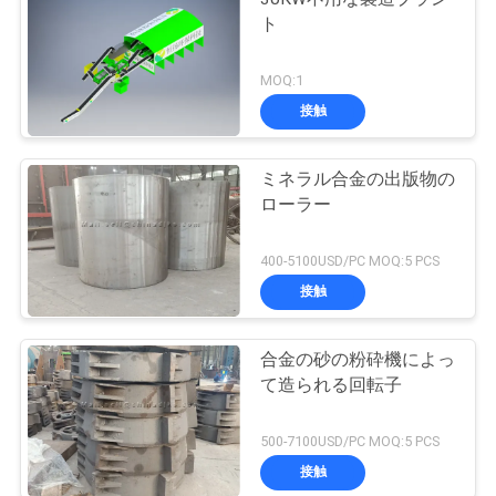
ト
MOQ:1
接触
ミネラル合金の出版物の
ローラー
400-5100USD/PC MOQ:5 PCS
接触
合金の砂の粉砕機によっ
て造られる回転子
500-7100USD/PC MOQ:5 PCS
接触