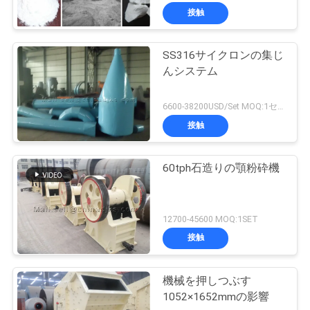
接触
SS316サイクロンの集じ
んシステム
6600-38200USD/Set MOQ:1セット
接触
60tph石造りの顎粉砕機
12700-45600 MOQ:1SET
接触
機械を押しつぶす
1052×1652mmの影響