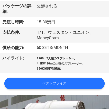
達
パッケージの詳
交渉される
に
細:
つ
受渡し時間:
15-30幾日
い
支払条件:
T/T、ウェスタン・ユニオン、
て
MoneyGram
60 SETS/MONTH
供給の能力:
工
,
ハイライト:
1900m2大砲のスプレーヤー
,
場
4.8KW 30mの大砲のスプレーヤー
350KG塵抑制機械
旅
行
ベストプライス
品