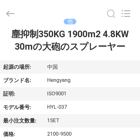
Copyright
©
2021
-
2026
他
Zhengzhou
Hengyang
塵抑制350KG 1900m2 4.8KW
家
Industrial
Co.,
Ltd.
30mの大砲のスプレーヤー
All
Rights
Reserved.
プ
ロ
起源の場所:
中国
ダ
Hengyang
ブランド名:
ク
ISO9001
証明:
ト
HYL-037
モデル番号:
1SET
最小注文数量:
私
2100-9500
価格: