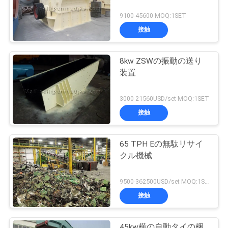
9100-45600 MOQ:1SET
接触
8kw ZSWの振動の送り
装置
3000-21560USD/set MOQ:1SET
接触
65 TPH Eの無駄リサイ
クル機械
9500-362500USD/set MOQ:1SET
接触
45kw横の自動タイの梱