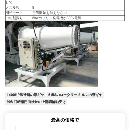
して
ノズル数
8
開始モード
電気開始を加えなさい
プ
力の割振り
8kwガソリン発電機か380v電気
ラ
イ
バ
シ
ー
ポ
1400HP製造所の帯ギヤ
6 5Mのロータリー キルンの帯ギヤ
リ
90%回転楕円面状炉の上部転輪軸受け
シ
最高の価格で
ー