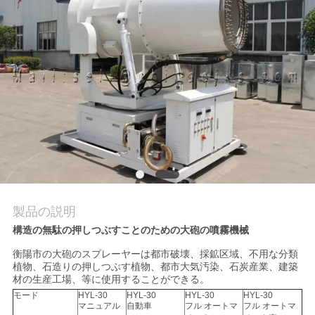
質
管
理
私
達
に
連
製品の説明
絡
構造の無駄の押しつぶすことのための大砲の噴霧機械
し
衡陽市の大砲のスプレーヤーは都市破壊、採鉱区域、不用な分類
植物、石造りの押しつぶす植物、都市大気汚染、石炭産業、建築
な
材の生産工場、等に使用することができる。
モード
HYL-30
HYL-30
HYL-30
HYL-30
さ
マニュアル
自動車
フル オートマ
フル オートマ