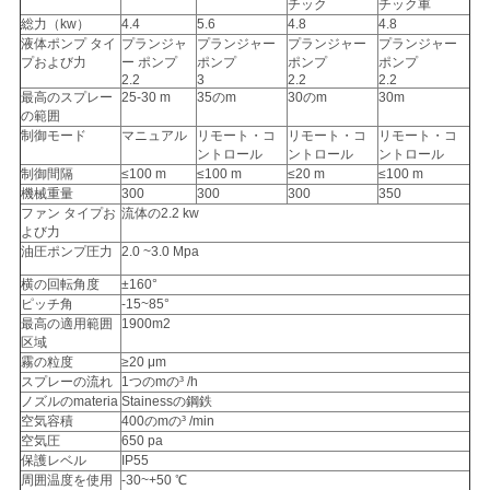
チック
チック車
総力（kw）
4.4
5.6
4.8
4.8
い
液体ポンプ タイ
プランジャ
プランジャー
プランジャー
プランジャー
プおよび力
ー ポンプ
ポンプ
ポンプ
ポンプ
2.2
3
2.2
2.2
最高のスプレー
25-30 m
35のm
30のm
30m
ニ
の範囲
制御モード
マニュアル
リモート・コ
リモート・コ
リモート・コ
ュ
ントロール
ントロール
ントロール
制御間隔
≤100 m
≤100 m
≤20 m
≤100 m
ー
機械重量
300
300
300
350
ファン タイプお
流体の2.2 kw
よび力
ス
油圧ポンプ圧力
2.0 ~3.0 Mpa
横の回転角度
±160°
ピッチ角
-15~85°
場
最高の適用範囲
1900m2
区域
合
霧の粒度
≥20 μm
スプレーの流れ
1つのmの³ /h
ノズルのmateria
Stainessの鋼鉄
空気容積
400のmの³ /min
地
空気圧
650 pa
保護レベル
IP55
図
周囲温度を使用
-30~+50 ℃