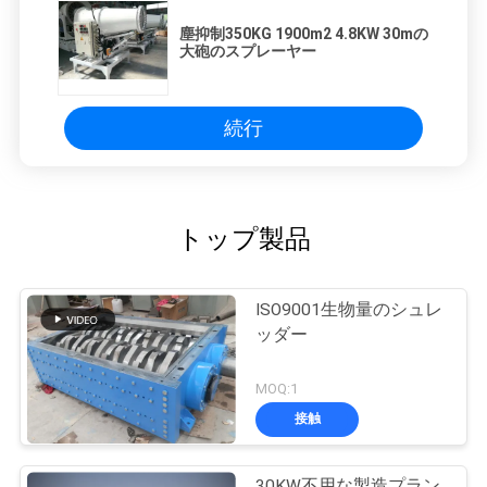
塵抑制350KG 1900m2 4.8KW 30mの
大砲のスプレーヤー
続行
トップ製品
ISO9001生物量のシュレ
ッダー
MOQ:1
接触
30KW不用な製造プラン