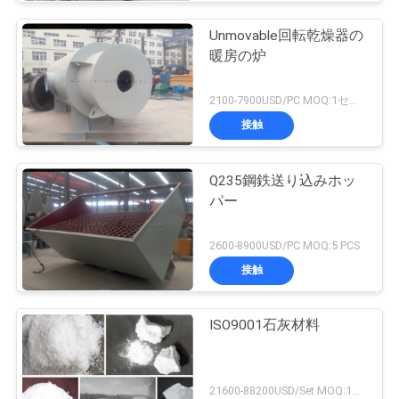
Unmovable回転乾燥器の
暖房の炉
2100-7900USD/PC MOQ:1セット
接触
Q235鋼鉄送り込みホッ
パー
2600-8900USD/PC MOQ:5 PCS
接触
ISO9001石灰材料
21600-88200USD/Set MOQ:1セット