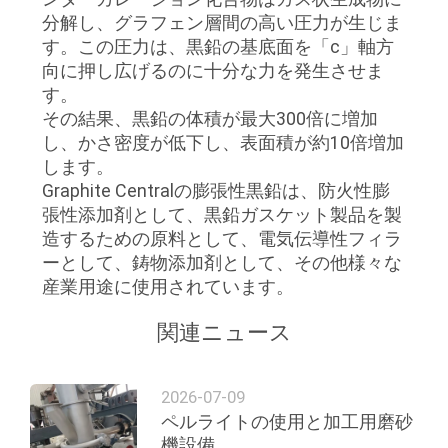
分解し、グラフェン層間の高い圧力が生じま
す。この圧力は、黒鉛の基底面を「c」軸方
プ
向に押し広げるのに十分な力を発生させま
す。
ラ
その結果、黒鉛の体積が最大300倍に増加
イ
し、かさ密度が低下し、表面積が約10倍増加
します。
バ
Graphite Centralの膨張性黒鉛は、防火性膨
張性添加剤として、黒鉛ガスケット製品を製
シ
造するための原料として、電気伝導性フィラ
ー
ーとして、鋳物添加剤として、その他様々な
産業用途に使用されています。
ポ
関連ニュース
リ
シ
2026-07-09
ー
ペルライトの使用と加工用磨砂
機設備