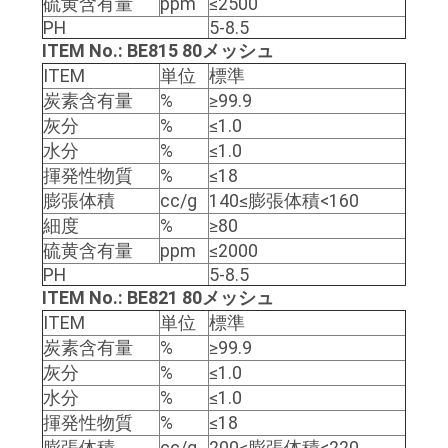
硫黄含有量
ppm
≤2500
質
PH
5-8.5
管
ITEM No.: BE815 80メッシュ
ITEM
単位
標準
理
炭素含有量
%
≥
99.9
灰分
%
≤1.0
水分
%
≤1.0
私
揮発性物質
%
≤18
達
膨張体積
cc/g
140≤膨張体積<160
細度
%
≥80
に
硫黄含有量
ppm
≤2000
PH
5-8.5
連
ITEM No.: BE821 80メッシュ
絡
ITEM
単位
標準
炭素含有量
%
≥
99.9
し
灰分
%
≤1.0
な
水分
%
≤1.0
揮発性物質
%
≤18
さ
膨張体積
cc/g
200≤膨張体積<220