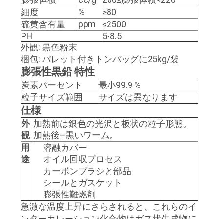
細度
%
≥80
い
硫黄含有量
ppm
≤2500
PH
5-8.5
外観: 黒色粉末
ニ
梱包: パレット付きトンバッグに25kg/袋
ュ
膨張性黒鉛 特性
炭素パーセント
最小99.9
%
ー
粒子サイズ範囲
サイズは異なります
ス
仕様
外
加熱前は銀色の光沢と板状の粒子形態。
観
加熱後–黒いワーム。
場
用
溶融カバー
途
オイル回収プロセス
合
カーボンブラシと部品
シールとガスケット
地
膨張性難燃剤
急激な温度上昇にさらされると、これらのイ
図
ンターカレーション化合物はガス状生成物に