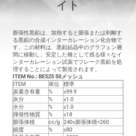
達
イト
に
つ
膨張性黒鉛は、加熱すると膨張または剥離す
い
る黒鉛の合成インターカレーション化合物で
て
す。この材料は、黒鉛結晶中のグラフェン層
間に移動し、安定した種として残る様々なイ
ンターカレーション試薬でフレーク黒鉛を処
工
理することによって製造されます。
ITEM No.: BE525 50メッシュ
場
ITEM
単位
標準
炭素含有量
%
≥
99.9
旅
灰分
%
≤1.0
行
水分
%
≤1.0
揮発性物質
%
≤18
膨張体積
cc/g
240≤膨張体積<260
品
細度
%
≥80