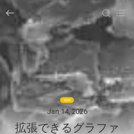
Copyright
©
2021
-
2026
Zhengzhou
Hengyang
家
Industrial
Co.,
Ltd.
All
Rights
Reserved.
プ
ロ
ダ
ク
ト
NEWS
Jan 14, 2026
私
拡張できるグラファ