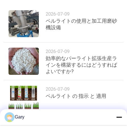
質
管
2026-07-09
ペルライトの使用と加工用磨砂
理
機設備
私
2026-07-09
達
効率的なパーライト拡張生産ラ
インを構築するにはどうすれば
に
よいですか?
連
2026-07-09
絡
ペルライト の 指示 と 適用
し
な
Gary
さ