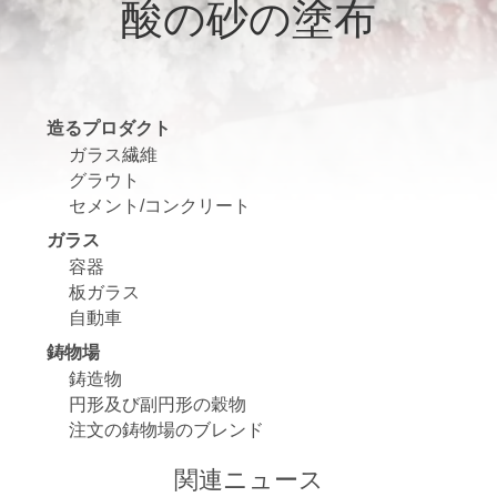
達
酸の砂の塗布
に
つ
い
造るプロダクト
ガラス繊維
て
グラウト
セメント/コンクリート
ガラス
工
容器
場
板ガラス
自動車
旅
鋳物場
鋳造物
行
円形及び副円形の穀物
注文の鋳物場のブレンド
品
関連ニュース