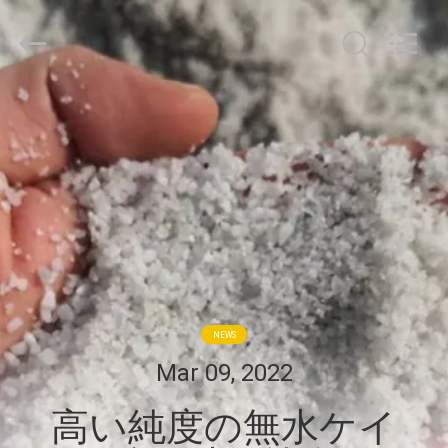
Copyright
©
2021
-
2026
Zhengzhou
Hengyang
家
Industrial
Co.,
Ltd.
All
Rights
Reserved.
プ
ロ
ダ
ク
ト
NEWS
Mar 09, 2022
私
高い純度の無水ケイ