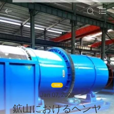
Copyright
©
2021
-
2026
Zhengzhou
Hengyang
家
Industrial
Co.,
Ltd.
All
Rights
Reserved.
プ
ロ
ダ
ク
ト
NEWS
Jan 07, 2026
私
鉱山におけるヘンヤ