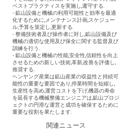
質
ベストプラクティスを実施し,遵守する.
- 鉱山設備と機械の利用可能性と効率を最適
管
化するために,メンテナンス計画,スケジュー
理
ル,予算を策定し,更新する.
- 整備技術者及び操作者に対し,鉱山設備及び
機械の適切な使用及び保全に関する監督及び
私
訓練を行う.
- 鉱山設備と機械の性能,安全性,信頼性を向上
達
させるための新しい技術,革新,改善を評価し,
推奨する.
に
ヘンヤング産業は鉱山産業の収益性と持続可
連
能性の重要な要因であり,停業時間を短縮し,
生産性を高め,運営コストを下げ,機器の寿命
絡
を延長する機械整備エンジニアは,鉱山プロジ
ェクトの円滑な運営と成功を確保するために
し
重要な役割を果たします.
な
関連ニュース
さ