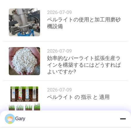
い
2026-07-09
ペルライトの使用と加工用磨砂
機設備
ニ
ュ
2026-07-09
ー
効率的なパーライト拡張生産ラ
ス
インを構築するにはどうすれば
よいですか?
場
2026-07-09
合
ペルライト の 指示 と 適用
地
Gary
図