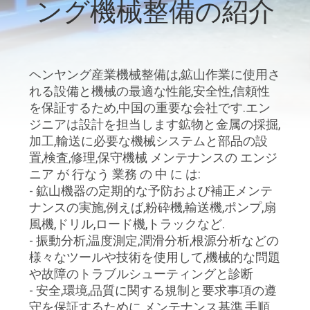
達
ング機械整備の紹介
に
つ
ヘンヤング産業機械整備は,鉱山作業に使用さ
い
れる設備と機械の最適な性能,安全性,信頼性
て
を保証するため,中国の重要な会社です.エン
ジニアは設計を担当します鉱物と金属の採掘,
加工,輸送に必要な機械システムと部品の設
工
置,検査,修理,保守機械 メンテナンスの エンジ
ニア が 行なう 業務 の 中 に は:
場
- 鉱山機器の定期的な予防および補正メンテ
ナンスの実施,例えば,粉砕機,輸送機,ポンプ,扇
旅
風機,ドリル,ロード機,トラックなど.
行
- 振動分析,温度測定,潤滑分析,根源分析などの
様々なツールや技術を使用して,機械的な問題
や故障のトラブルシューティングと診断
品
- 安全,環境,品質に関する規制と要求事項の遵
守を保証するために,メンテナンス基準,手順,