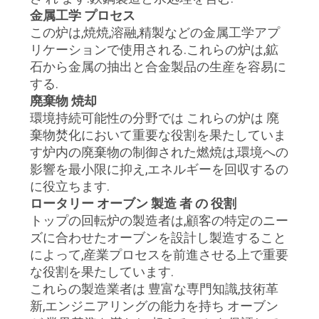
金属工学 プロセス
い
この炉は,焼焼,溶融,精製などの金属工学アプ
リケーションで使用される.これらの炉は,鉱
石から金属の抽出と合金製品の生産を容易に
ニ
する.
ュ
廃棄物 焼却
環境持続可能性の分野では これらの炉は 廃
ー
棄物焚化において重要な役割を果たしていま
す炉内の廃棄物の制御された燃焼は,環境への
ス
影響を最小限に抑え,エネルギーを回収するの
に役立ちます.
ロータリー オーブン 製造 者 の 役割
場
トップの回転炉の製造者は,顧客の特定のニー
合
ズに合わせたオーブンを設計し製造すること
によって,産業プロセスを前進させる上で重要
な役割を果たしています.
地
これらの製造業者は 豊富な専門知識,技術革
新,エンジニアリングの能力を持ち オーブン
図