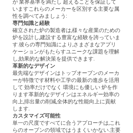
が 業界基準を満たし 超えることを保証して
いますこれらのメーカーを区別する主要な属
性を調べてみましょう:
プ
専門知識と経験
ラ
確立された炉の製造者は,様々な産業のための
炉を設計し,建設する豊富な経験を誇っていま
イ
す.彼らの専門知識により,さまざまなアプリ
ケーションがもたらすユニークな課題を理解
バ
し,効果的な解決策を提供できます.
シ
革新的なデザイン
最先端なデザインはトップオーブンのメーカ
ー
ーが特徴です材料や工学の最新の進歩を活用
して 効率だけでなく 環境にも優しい 炉を作
ポ
ります革新的なデザインはエネルギー効率の
リ
向上,排出量の削減,全体的な性能向上に貢献
します.
シ
カスタマイズ可能性
単一の尺度ですべてに合うアプローチは,これ
ー
らのオーブンの領域ではうまくいかない.主要