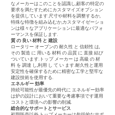
なメーカーはこのことを認識し,顧客の特定の
要求を満たすためにカスタマイズオプション
を提供しています.尺寸や材料を調整するか,
特殊な特徴を組み込むか,カスタマイゼーショ
ンは様々なアプリケーションに最適なパフォ
ーマンスを保証します.
質 の 良い 材料 と 建設
ロータリー オーブンの 耐久性 と 信頼性 は,
その 製造 に 用いる 材料 の 品質 に 直接 結び
ついています.トップ メーカー は 高級 の 材
料 を 調達 し,利用 し て い ます.耐久性と運用
安定性を確保するために精密な工学と堅牢な
建設技術を使用する.
エネルギー 効率
持続可能性が最優先の時代に エネルギー効率
は炉の設計において重要な考慮事項です運用
コストと環境への影響の削減.
総合的なサポートとサービス
初期販売以外,トップメーカーは包括的なサポ