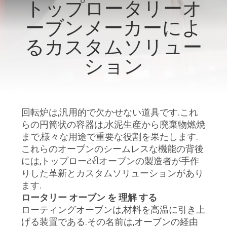
達
トップロータリーオ
に
ーブンメーカーによ
つ
るカスタムソリュー
い
ション
て
回転炉は,汎用的で欠かせない道具です.これ
工
らの円筒状の容器は,水泥生産から廃棄物燃焼
場
まで,様々な用途で重要な役割を果たします.
これらのオーブンのシームレスな機能の背後
旅
には,トップローટરીオーブンの製造者が手作
りした革新とカスタムソリューションがあり
行
ます.
ロータリー オーブン を 理解 する
ローティングオーブンは,材料を高温に引き上
品
げる装置である.その名前は,オーブンの経由