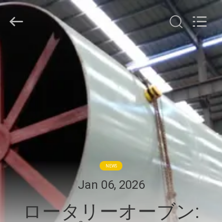
Copyright
©
2021
-
2026
Zhengzhou
Hengyang
家
Industrial
Co.,
Ltd.
All
Rights
Reserved.
プ
ロ
ダ
ク
ト
NEWS
Jan 06, 2026
私
ロータリーオーブン: