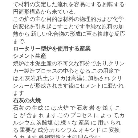
質
で材料の安定した流れを容易にする,回転する
円筒形構造から来ている.
管
この炉の主な目的は材料の物理的および化学
的変化を引き起こすことです単純な原料の加
理
熱から 新しい化合物の形成に至る複雑な反応
まで.
私
ロータリー型炉を使用する産業
シメント生産
達
焼炉は水泥生産の不可欠な部分であり,クリン
カー製造プロセスの中心となる.この用途で
に
は,石灰岩,粘土,シリカは高温に加熱され クリ
連
ンカーが形成されます後にセメントに磨かれ
ます
絡
石灰の火焼
石灰 の 生成 に は,火炉 で 石灰 岩 を 焼く こ
し
と が 含ま れ ます.この プロセス に よっ て,カ
な
ルシウム 炭酸塩 は,様々な 産業 に 用い られ
る 重要な 成分,カルシウム オキシド に 変換
さ
さ れ ます.鉄鋼製造と水処理を含む.