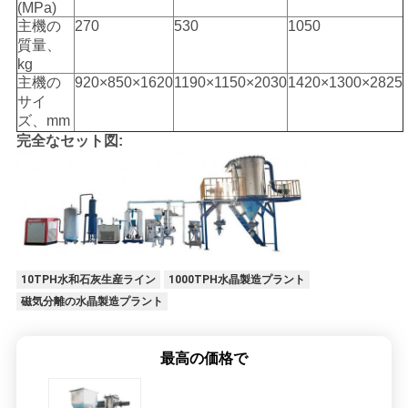
(MPa)
主機の
270
530
1050
質量、
プ
kg
主機の
920×850×1620
1190×1150×2030
1420×1300×2825
ラ
サイ
ズ、mm
イ
完全なセット図:
バ
シ
ー
ポ
10TPH水和石灰生産ライン
1000TPH水晶製造プラント
磁気分離の水晶製造プラント
リ
シ
最高の価格で
ー