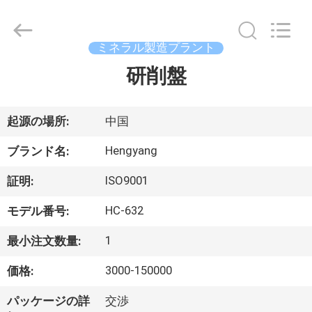
Copyright
©
2021
-
2026
ミネラル製造プラント
Zhengzhou
Hengyang
研削盤
家
Industrial
Co.,
Ltd.
All
Rights
Reserved.
プ
起源の場所:
中国
ロ
Hengyang
ブランド名:
ダ
ISO9001
証明:
ク
HC-632
モデル番号:
ト
1
最小注文数量:
3000-150000
価格:
私
パッケージの詳
交渉