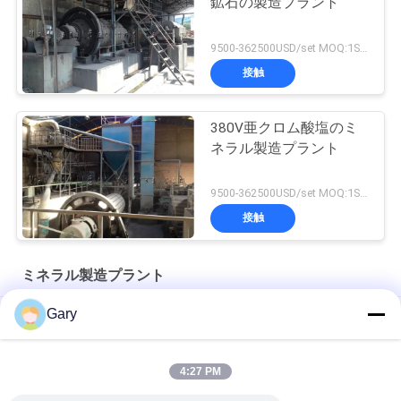
鉱石の製造プラント
9500-362500USD/set MOQ:1SET
接触
380V亜クロム酸塩のミ
ネラル製造プラント
9500-362500USD/set MOQ:1SET
接触
ミネラル製造プラント
Gary
ジルコニア構造陶器
タービン分類器 - スーパーフィン分類装置
4:27 PM
空気分類機