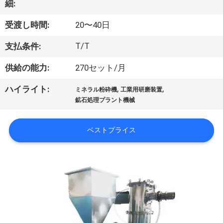
達
細:
に
受渡し時間:
20〜40日
つ
T/T
支払条件:
い
供給の能力:
270セット/月
て
,
,
ハイライト:
ミネラル粉砕機
工業用研磨装置
鉱石処理プラント機械
工
場
ベストプライス
旅
行
品