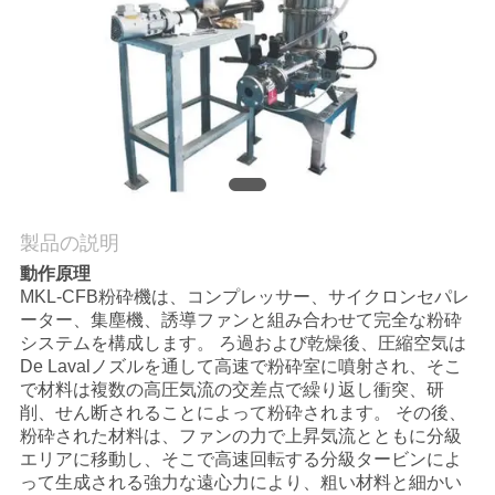
質
管
理
私
達
製品の説明
に
動作原理
MKL-CFB粉砕機は、コンプレッサー、サイクロンセパレ
連
ーター、集塵機、誘導ファンと組み合わせて完全な粉砕
システムを構成します。 ろ過および乾燥後、圧縮空気は
絡
De Lavalノズルを通して高速で粉砕室に噴射され、そこ
で材料は複数の高圧気流の交差点で繰り返し衝突、研
し
削、せん断されることによって粉砕されます。 その後、
な
粉砕された材料は、ファンの力で上昇気流とともに分級
エリアに移動し、そこで高速回転する分級タービンによ
さ
って生成される強力な遠心力により、粗い材料と細かい