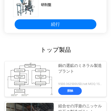
研削盤
続行
トップ製品
銅の選鉱のミネラル製造
プラント
9500-362500USD/set MOQ:1SET
接触
組合せの浮遊のニッケル