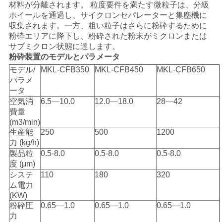
材料が分離されます。 粒度要件を満たす微粒子は、分級
い
ホイールを通過し、サイクロンセパレーターと集塵機に
収集されます。一方、粗い粒子はさらに粉砕するために
粉砕エリアに降下し、粉砕された粉末がミクロンまたは
サブミクロン状態に達します。
ニ
粉砕装置のモデルとパラメータ
ュ
モデル/
MKL-CFB350
MKL-CFB450
MKL-CFB650
パラメ
ー
ータ
空気消
6.5—10.0
12.0—18.0
28—42
ス
費量
(m3/min)
生産能
250
500
1200
場
力 (kg/h)
製品粒
0.5-8.0
0.5-8.0
0.5-8.0
合
度 (μm)
システ
110
180
320
ム電力
(KW)
地
粉砕圧
0.65—1.0
0.65—1.0
0.65—1.0
図
力