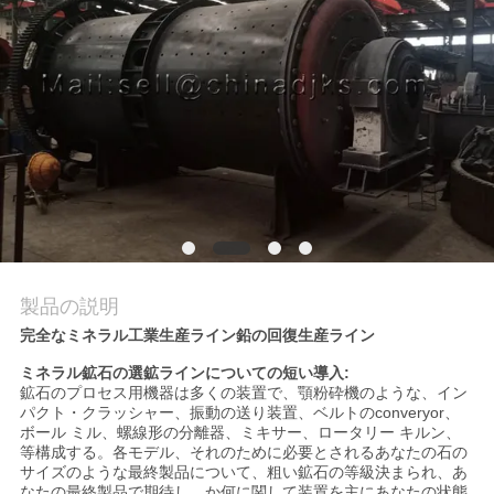
質
管
理
私
達
に
連
製品の説明
完全なミネラル工業生産ライン鉛の回復生産ライン
絡
ミネラル鉱石の選鉱ラインについての短い導入:
し
鉱石のプロセス用機器は多くの装置で、顎粉砕機のような、イン
パクト・クラッシャー、振動の送り装置、ベルトのconveryor、
ボール ミル、螺線形の分離器、ミキサー、ロータリー キルン、
な
等構成する。各モデル、それのために必要とされるあなたの石の
サイズのような最終製品について、粗い鉱石の等級決まられ、あ
さ
なたの最終製品で期待し、か何に関して装置を主にあなたの状態