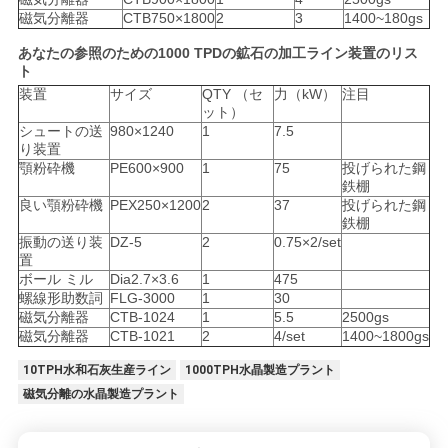
磁気分離器
CTB750×1800
2
3
1400~180gs
あなたの参照のための1000 TPDの鉱石の加工ライン装置のリス
ト
装置
サイズ
QTY （セ
力（kW）
注目
ット）
シュートの送
980×1240
1
7.5
り装置
顎粉砕機
PE600×900
1
75
投げられた鋼
鉄棚
良い顎粉砕機
PEX250×1200
2
37
投げられた鋼
鉄棚
振動の送り装
DZ-5
2
0.75×2/set
置
ボール ミル
Dia2.7×3.6
1
475
螺線形助数詞
FLG-3000
1
30
磁気分離器
CTB-1024
1
5.5
2500gs
磁気分離器
CTB-1021
2
4/set
1400~1800gs
10TPH水和石灰生産ライン
1000TPH水晶製造プラント
磁気分離の水晶製造プラント