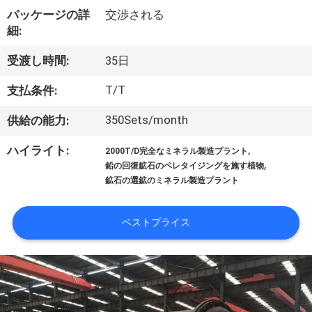
達
パッケージの詳
交渉される
に
細:
つ
受渡し時間:
35日
い
T/T
支払条件:
て
350Sets/month
供給の能力:
,
ハイライト:
2000T/D完全なミネラル製造プラント
工
,
鉛の回復鉱石のペレタイジングを施す植物
鉱石の選鉱のミネラル製造プラント
場
旅
ベストプライス
行
品