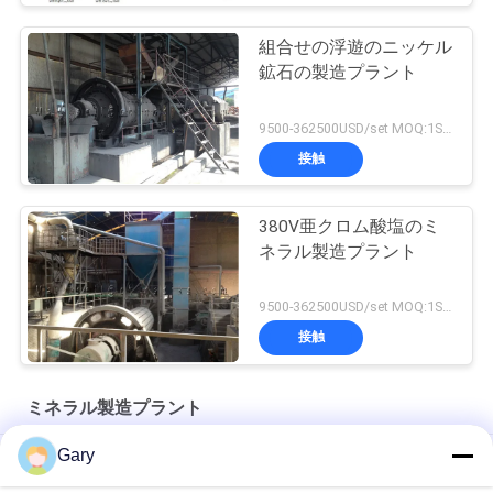
組合せの浮遊のニッケル
鉱石の製造プラント
9500-362500USD/set MOQ:1SET
接触
380V亜クロム酸塩のミ
ネラル製造プラント
9500-362500USD/set MOQ:1SET
接触
ミネラル製造プラント
Gary
ジルコニア構造陶器