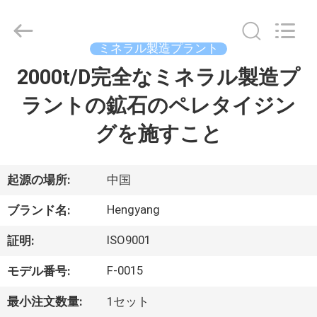
Copyright
©
2021
-
2026
ミネラル製造プラント
Zhengzhou
Hengyang
2000t/D完全なミネラル製造プ
家
Industrial
Co.,
Ltd.
ラントの鉱石のペレタイジン
All
Rights
Reserved.
プ
グを施すこと
ロ
ダ
起源の場所:
中国
ク
Hengyang
ブランド名:
ト
ISO9001
証明:
F-0015
モデル番号:
私
最小注文数量:
1セット