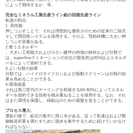
によって期待するか、等。
い
完全なミネラル工業生産ライン鉛の回復生産ライン
私達の利点:
1.
高性能
ニ
押しつぶすことで、それは理想的な優良さのための従来の二段式
そして閉回路システムを採用する。その上、顎粉砕機に大きい押
ュ
しつぶす容量がある。
2.救うエネルギー
ー
、大きい工程能力および小さい建坪の特徴の粉砕および分類で
は、superfineラミネーションの自生の製造所は85%以上エネルギ
ーをによって節約できる。
ス
3.よい分類の効果
分類では、ハイドロサイクロンおよび振動スクリーンは分類の効
果を高めることができる。
4.環境保護
場
それは第三世代のテーリングを乾燥する60-80%によってエネル
ギーを節約できる技術を積み重ねることを採用する。なお、それ
合
はまた環境を保護し、緑鉱山のための基盤を造ることができる。
プロセス導入:
選鉱の後で、鉱石の集中に残り水がある。従って私達はおよび製
地
錬輸送所要を満たすために脱水を集中するために続けていかなけ
ればならない。
図