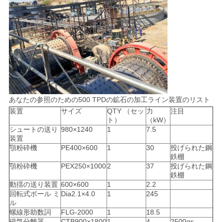
プ
ラ
イ
バ
あなたの参照のための500 TPDの鉱石の加工ライン装置のリスト
シ
装置
サイズ
QTY （セッ
力
注目
ト）
（kW）
ー
シュートの送り
980×1240
1
7.5
装置
ポ
顎粉砕機
PE400×600
1
30
投げられた鋼
鉄棚
顎粉砕機
PEX250×1000
2
37
投げられた鋼
リ
鉄棚
動揺の送り装置
600×600
1
2.2
シ
回転式ボール ミ
Dia2.1×4.0
1
245
ル
ー
螺線形助数詞
FLG-2000
1
18.5
磁気分離器
CTB900×1800
1
4
2500gs