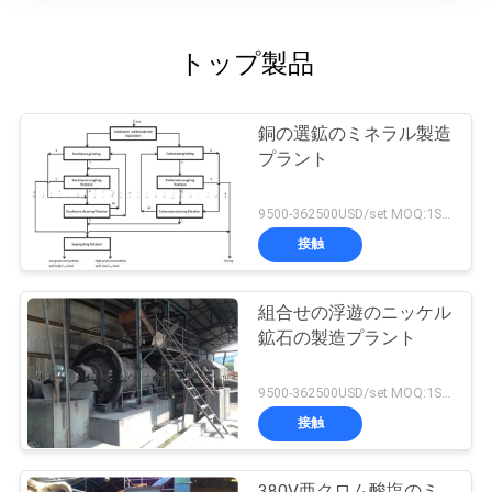
トップ製品
銅の選鉱のミネラル製造
プラント
9500-362500USD/set MOQ:1SET
接触
組合せの浮遊のニッケル
鉱石の製造プラント
9500-362500USD/set MOQ:1SET
接触
380V亜クロム酸塩のミ