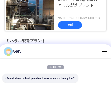
ネラル製造プラント
9500-362500USD/set MOQ:1SET
接触
ミネラル製造プラント
Gary
ジルコニア構造陶器
タービン分類器 - スーパーフィン分類装置
6:10 PM
空気分類機
Good day, what product are you looking for?
人気カテゴリ
すべて
マイクロン粉末磨き
EAF 粉末リサイクル
機