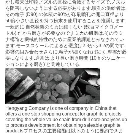
かし粉末は印刷ノズルの直径に合致するサイズで,ノズル
い
を阻害しないようにする必要があります.噴孔の供給者は,
その粒子 (D90) の体積の90%が印刷噴孔の開口直径より
50倍小さい直径を持つ粉末を使用することを推奨します.
一般的に,自然状態のミカは細くない (数百マイクロメー
ニ
トル),だから磨きが必要なのですミカの研磨は,そのラミ
ナ構造と機械的特性のために産業的課題とみなされてい
ュ
ます.モーススケールによると硬度は2.8から3.2の間です.
影響の組み合わせさらに,粒子が細くなれば細く,摩擦が必
ー
要になります.通常は,より長い磨き時間 (10 h のソニケー
ス
ションによる磨き) と関連している.
場
合
Hengyang Company is one of company in China that
offers a one stop shopping concept for graphite projects
地
covering the whole value chain from drill core analyses up
to process development for obtaining saleable graphite
図
productsプロセスの主要段階は以下のように要約できま