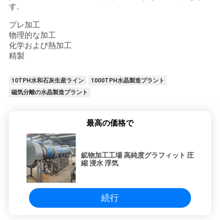
す.
プレ加工
プ
物理的な加工
化学および熱加工
ラ
精製
イ
10TPH水和石灰生産ライン
1000TPH水晶製造プラント
バ
磁気分離の水晶製造プラント
シ
最高の価格で
ー
ポ
鉱物加工工場 高純度グラフィット 圧
縮 浸水 浮気
リ
シ
続行
ー