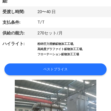
達
細:
に
受渡し時間:
20〜40 日
つ
T/T
支払条件:
い
供給の能力:
270セット/月
て
,
ハイライト:
粉砕圧力溶解鉱物加工工場
,
高純度グラファイト鉱物加工工場
フローテーション鉱物加工工場
工
場
ベストプライス
旅
行
品