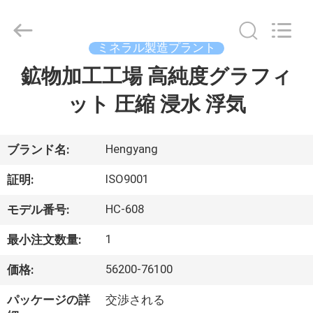
Copyright
©
2021
-
2026
ミネラル製造プラント
Zhengzhou
Hengyang
鉱物加工工場 高純度グラフィ
家
Industrial
Co.,
Ltd.
ット 圧縮 浸水 浮気
All
Rights
Reserved.
プ
ロ
Hengyang
ブランド名:
ダ
ISO9001
証明:
ク
HC-608
モデル番号:
ト
1
最小注文数量:
56200-76100
価格:
私
パッケージの詳
交渉される