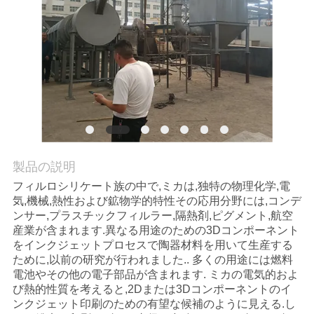
質
管
理
私
達
に
製品の説明
フィルロシリケート族の中で,ミカは,独特の物理化学,電
連
気,機械,熱性および鉱物学的特性その応用分野には,コンデ
ンサー,プラスチックフィルラー,隔熱剤,ピグメント,航空
絡
産業が含まれます.異なる用途のための3Dコンポーネント
をインクジェットプロセスで陶器材料を用いて生産する
し
ために,以前の研究が行われました.. 多くの用途には燃料
電池やその他の電子部品が含まれます. ミカの電気的およ
な
び熱的性質を考えると,2Dまたは3Dコンポーネントのイ
さ
ンクジェット印刷のための有望な候補のように見える.し