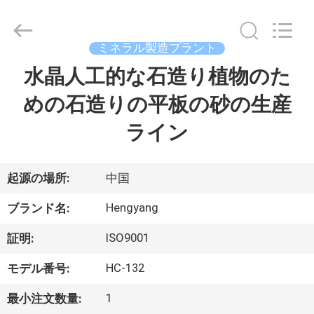
Copyright
©
2021
-
2026
ミネラル製造プラント
Zhengzhou
Hengyang
水晶人工的な石造り植物のた
家
Industrial
Co.,
Ltd.
めの石造りの平板の砂の生産
All
Rights
Reserved.
プ
ライン
ロ
ダ
起源の場所:
中国
ク
Hengyang
ブランド名:
ト
ISO9001
証明:
HC-132
モデル番号:
私
1
最小注文数量: