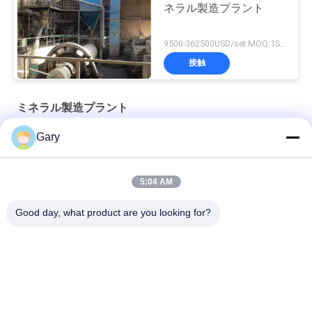
ネラル製造プラント
9500-362500USD/set MOQ:1SET
接触
ミネラル製造プラント
Gary
ジルコニア構造陶器
タービン分類器 - スーパーフィン分類装置
5:04 AM
空気分類機
Good day, what product are you looking for?
人気カテゴリ
すべて
マイクロン粉末磨き
EAF 粉末リサイクル
機