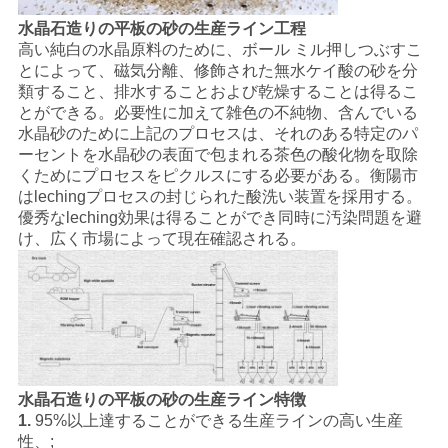
水晶石造りの平板の砂の生産ライン工程
高い純白の水晶原料のために、ボール ミル押しつぶすこ
プ
とによって、磁気分離、修飾された無水ケイ酸の砂を分
類すること、排水することおよび乾燥することは得るこ
ラ
とができる。必要性に加えて雑色の不純物、含んでいる
水晶砂のために上記のプロセスは、それのある特定のパ
イ
ーセントを水晶砂の表面で包まれる茶色の酸化物を取除
くためにプロセスをピクルスにする必要がある。衡陽市
バ
はlechingプロセスの封じられた酸洗い装置を採用する。
シ
優秀なleching効果は得ることができ同時に汚染問題を避
け、広く市場によって現在確認される。
ー
ポ
リ
シ
水晶石造りの平板の砂の生産ライン特徴
ー
1.
95%以上達することができる生産ラインの高い生産
性、;