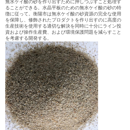
無水ケイ酸の砂を作り出すために押しつぶすこと処理す
い
ることができる。水晶平板のための無水ケイ酸の砂の特
徴に従って。衡陽市は無水ケイ酸の砂資源の完全な使用
を保障し、修飾されたプロダクトを作り出すのに高度の
生産技術を使用する適切な解決を同時に十分にライン投
ニ
資および操作生産費、および環境保護問題を減らすこと
を考慮する開発する。
ュ
ー
ス
場
合
地
図