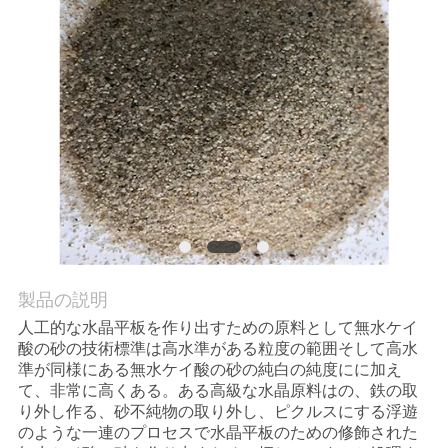
質
管
理
私
達
に
連
製品の説明
絡
人工的な水晶平板を作り出すための原料として無水ケイ
酸の砂の技術標準は高水準がある粒度の範囲そして高水
し
準が同様にある無水ケイ酸の砂の純白の純度にに加え
て、非常に高くある。ある高級な水晶原料はの、鉄の取
な
り外し作る、砂不純物の取り外し、ピクルスにする浮遊
のような一連のプロセスで水晶平板のための修飾された
さ