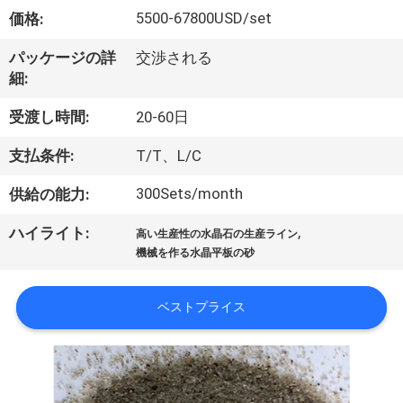
達
5500-67800USD/set
価格:
に
パッケージの詳
交渉される
つ
細:
い
受渡し時間:
20-60日
て
支払条件:
T/T、L/C
300Sets/month
供給の能力:
工
,
ハイライト:
場
高い生産性の水晶石の生産ライン
機械を作る水晶平板の砂
旅
行
ベストプライス
品