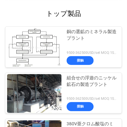
トップ製品
銅の選鉱のミネラル製造
プラント
9500-362500USD/set MOQ:1SET
接触
組合せの浮遊のニッケル
鉱石の製造プラント
9500-362500USD/set MOQ:1SET
接触
380V亜クロム酸塩のミ