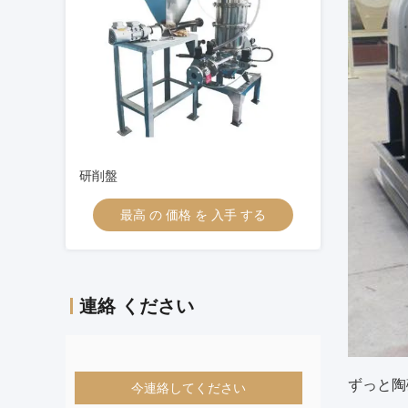
研削盤
最高 の 価格 を 入手 する
連絡 ください
ずっと陶
今連絡してください