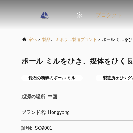
家
プロダクト
家へ
>
製品
>
ミネラル製造プラント
>
ボール ミルを
ボール ミルをひき、媒体をひく
長石の粉砕のボール ミル
製造所をひくグ
起源の場所:
中国
ブランド名:
Hengyang
証明:
ISO9001