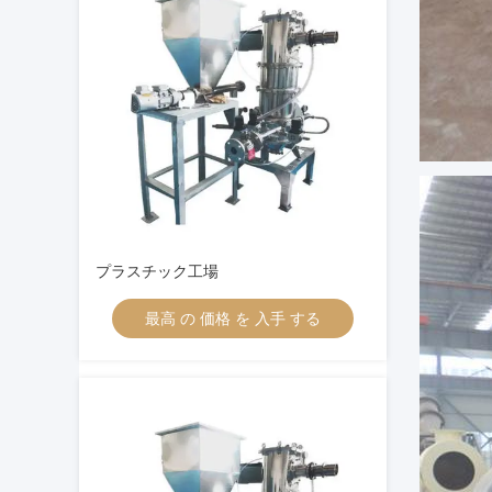
プラスチック工場
最高 の 価格 を 入手 する