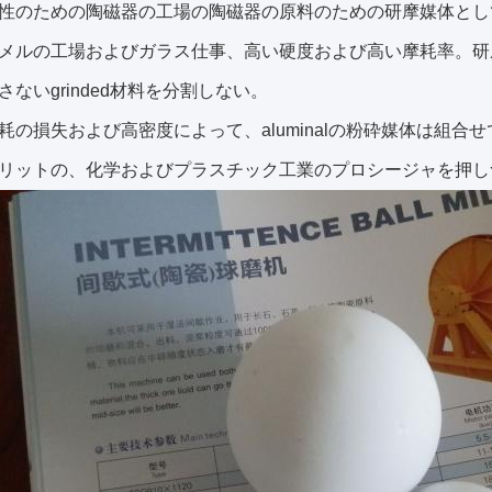
性のための陶磁器の工場の陶磁器の原料のための研摩媒体とし
メルの工場およびガラス仕事、高い硬度および高い摩耗率。研
さないgrinded材料を分割しない。
耗の損失および高密度によって、aluminalの粉砕媒体は組
リットの、化学およびプラスチック工業のプロシージャを押し