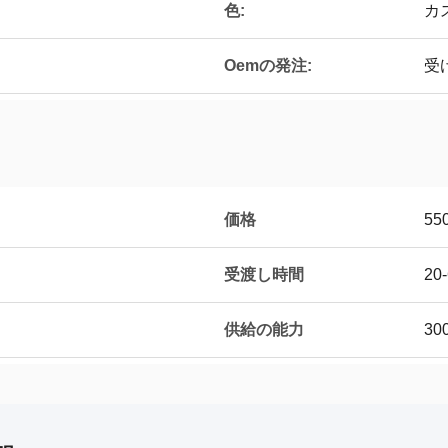
色:
カ
Oemの発注:
受
価格
55
受渡し時間
20
供給の能力
30