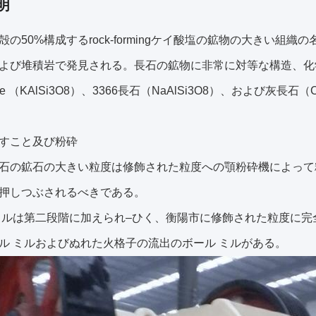
明
殻の50%構成するrock-formingケイ酸塩の鉱物の大きい
よび堆積岩で発見される。長石の鉱物に非常に対等な構造、化
clase （KAlSi3O8）、3366長石（NaAlSi3O8）、および灰長
すこと及び粉砕
石の鉱石の大きい粒度は修飾された粒度への顎粉砕機によって
押しつぶされるべきである。
ミルは第二段階に加えられ–ひく、衡陽市に修飾された粒度に
ル ミルおよびぬれた火格子の流出のボール ミルがある。