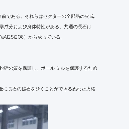
組織の名前である。それらはセクターの全部品の火成、
学成分および身体特性がある。共通の長石は
石（CaAl2Si2O8）から成っている。
粉砕の質を保証し、ボール ミルを保護するため
完全に長石の鉱石をひくことができるぬれた火格