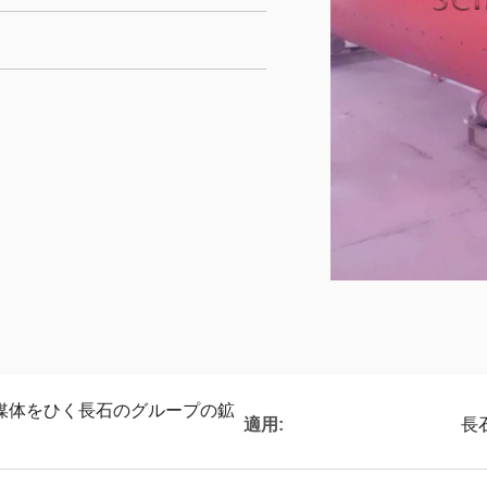
媒体をひく長石のグループの鉱
適用:
長