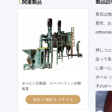
製品説
関連製品
長石は地
変性、お
ortho
押しつぶ
従って長
に第一に
ボール 
タービン分類器 - スーパーフィン分類
子のボー
装置
最高 の 価格 を 入手 する