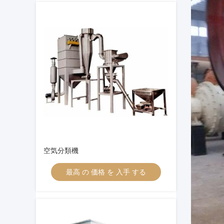
空気分類機
最高 の 価格 を 入手 する